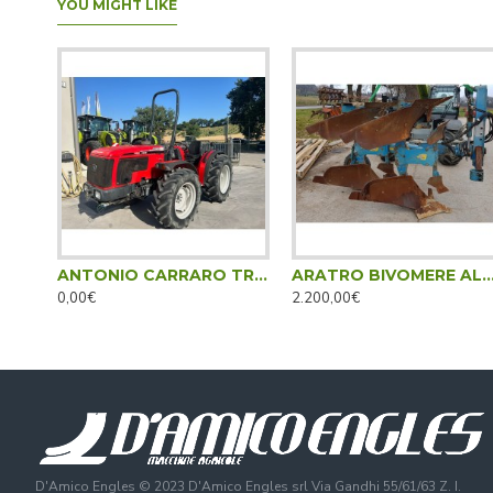
YOU MIGHT LIKE
ANTONIO CARRARO TRG 9400 REVERSIBILE ____ TRATTORE GOMMATO
ARATRO BIVOMERE ALDO ANNOVI - REV
0,00€
2.200,00€
D'Amico Engles © 2023 D'Amico Engles srl Via Gandhi 55/61/63 Z. I.