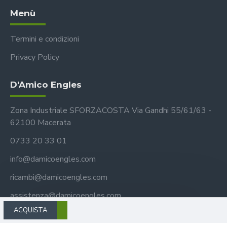
Menù
Termini e condizioni
Privacy Policy
D'Amico Engles
Zona Industriale SFORZACOSTA Via Gandhi 55/61/63 -
62100 Macerata
0733 20 33 01
info@damicoengles.com
ricambi@damicoengles.com
assistenza@damicoengles.com
ACQUISTA