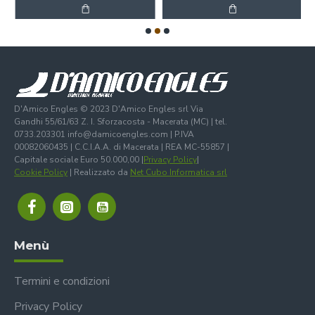
D'Amico Engles © 2023 D'Amico Engles srl Via
Gandhi 55/61/63 Z. I. Sforzacosta - Macerata (MC) | tel.
0733.203301 info@damicoengles.com | P.IVA
00082060435 | C.C.I.A.A. di Macerata | REA MC-55857 |
Capitale sociale Euro 50.000,00 |
Privacy Policy
|
Cookie Policy
| Realizzato da
Net Cubo Informatica srl
Menù
Termini e condizioni
Privacy Policy