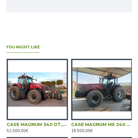
YOU MIGHT LIKE
RAULICO ____ TRATTORE GOMMATO
CASE MAGNUM 340 DT____TRATTORE GOMMATO
CASE MAGNUM MX 240 DT____TRATTORE
51.500,00€
18.500,00€
3