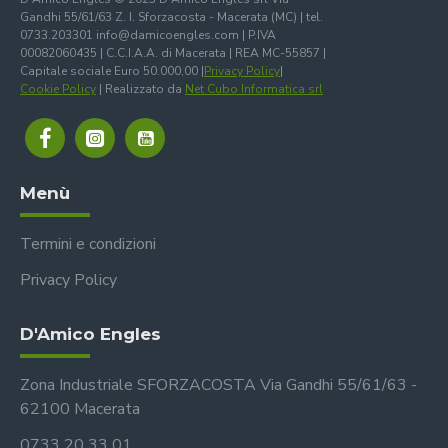
Gandhi 55/61/63 Z. I. Sforzacosta - Macerata (MC) | tel.
0733.203301 info@damicoengles.com | P.IVA
00082060435 | C.C.I.A.A. di Macerata | REA MC-55857 |
Capitale sociale Euro 50.000,00 |
Privacy Policy
|
Cookie Policy
| Realizzato da
Net Cubo Informatica srl
Menù
Termini e condizioni
Privacy Policy
D'Amico Engles
Zona Industriale SFORZACOSTA Via Gandhi 55/61/63 -
62100 Macerata
0733 20 33 01