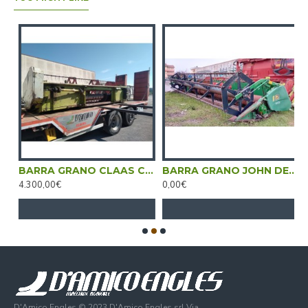
 GIRASOLE ZAFFRANI 400 AL
BARRA GRANO CLAAS C 450
BARRA GRANO JOHN DEERE 600
4.300,00€
0,00€
8
D'Amico Engles © 2023 D'Amico Engles srl Via