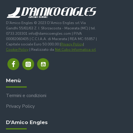
D'Amico Engles © 2023 D'Amico Engles srl Via
Gandhi 55/61/63 Z. I. Sforzacosta - Macerata (MC) | tel.
0733.203301 info@damicoengles.com | P.IVA
00082060435 | C.C.I.A.A. di Macerata | REA MC-55857 |
Capitale sociale Euro 50.000,00 |
Privacy Policy
|
Cookie Policy
| Realizzato da
Net Cubo Informatica srl
Menù
Termini e condizioni
Privacy Policy
D'Amico Engles