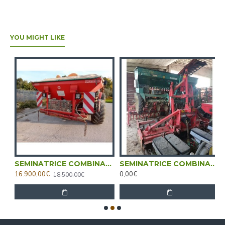
YOU MIGHT LIKE
E AVANT 5001-2
SEMINATRICE COMBINATA GASPARDO CENTAURO 500
SEMINATRICE COMBINATA MASCHIO + NARDI 300
16.900,00€
0,00€
9
18.500,00€