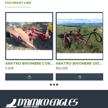
YOU MIGHT LIKE
RE ALDO ANNOVI - REVERSIBILE
ARATRO BIVOMERE CORMA APS 90 H - DESTRO
ARATRO BIVOMERE GIORGI - TRAINATO
0,00€
950,00€
0