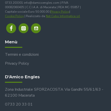
0733.203301 info@damicoengles.com | P.IVA
00082060435 | C.C.I.A.A. di Macerata | REA MC-55857 |
Capitale sociale Euro 50.000,00 |
Privacy Policy
|
Cookie Policy
| Realizzato da
Net Cubo Informatica srl
Menù
Termini e condizioni
Privacy Policy
D'Amico Engles
Zona Industriale SFORZACOSTA Via Gandhi 55/61/63 -
62100 Macerata
0733 20 33 01