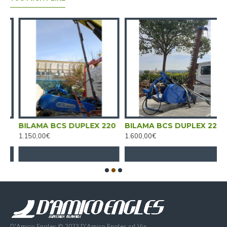
0
BILAMA BCS DUPLEX 220
BILAMA BCS DUPLEX 220
B
1.150,00€
1.600,00€
1
D'Amico Engles © 2023 D'Amico Engles srl Via