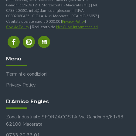
Gandhi 55/61/63 Z. I. Sforzacosta - Macerata (MC) | tel.
0733.203301 info@damicoengles.com | P.IVA
00082060435 | C.C.I.A.A. di Macerata | REA MC-55857 |
Capitale sociale Euro 50.000,00 |
Privacy Policy
|
Cookie Policy
| Realizzato da
Net Cubo Informatica srl
Menù
Termini e condizioni
Privacy Policy
D'Amico Engles
Zona Industriale SFORZACOSTA Via Gandhi 55/61/63 -
62100 Macerata
0733 20 33 01