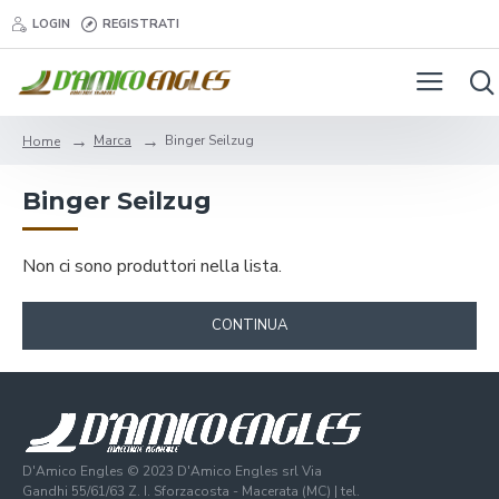
LOGIN
REGISTRATI
Marca
Binger Seilzug
Home
Binger Seilzug
Non ci sono produttori nella lista.
CONTINUA
D'Amico Engles © 2023 D'Amico Engles srl Via
Gandhi 55/61/63 Z. I. Sforzacosta - Macerata (MC) | tel.