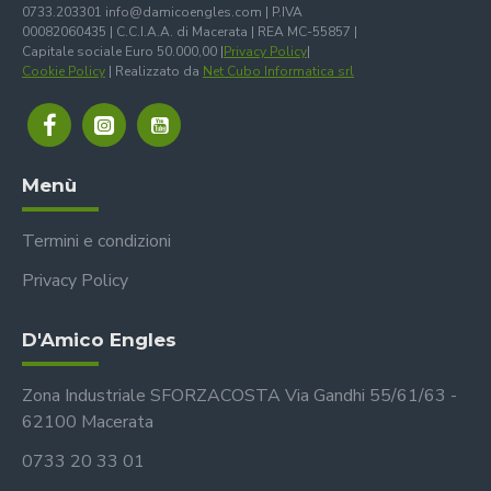
0733.203301 info@damicoengles.com | P.IVA
00082060435 | C.C.I.A.A. di Macerata | REA MC-55857 |
Capitale sociale Euro 50.000,00 |
Privacy Policy
|
Cookie Policy
| Realizzato da
Net Cubo Informatica srl
Menù
Termini e condizioni
Privacy Policy
D'Amico Engles
Zona Industriale SFORZACOSTA Via Gandhi 55/61/63 -
62100 Macerata
0733 20 33 01