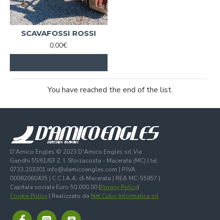
SCAVAFOSSI ROSSI
0,00€
You have reached the end of the list.
D'Amico Engles © 2023 D'Amico Engles srl Via
Gandhi 55/61/63 Z. I. Sforzacosta - Macerata (MC) | tel.
0733.203301 info@damicoengles.com | P.IVA
00082060435 | C.C.I.A.A. di Macerata | REA MC-55857 |
Capitale sociale Euro 50.000,00 |
Privacy Policy
|
Cookie Policy
| Realizzato da
Net Cubo Informatica srl