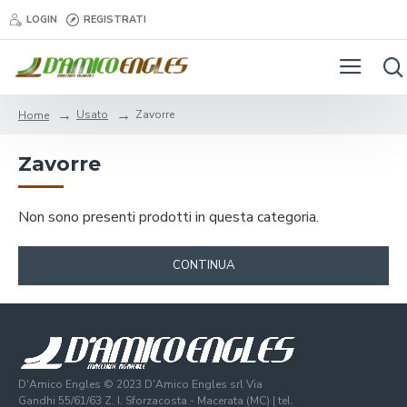
LOGIN
REGISTRATI
Usato
Zavorre
Home
Zavorre
Non sono presenti prodotti in questa categoria.
CONTINUA
D'Amico Engles © 2023 D'Amico Engles srl Via
Gandhi 55/61/63 Z. I. Sforzacosta - Macerata (MC) | tel.