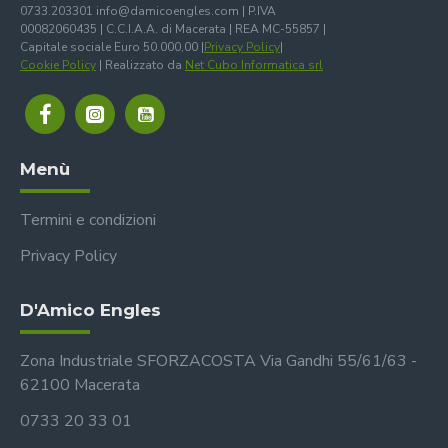
0733.203301 info@damicoengles.com | P.IVA
00082060435 | C.C.I.A.A. di Macerata | REA MC-55857 |
Capitale sociale Euro 50.000,00 |
Privacy Policy
|
Cookie Policy
| Realizzato da
Net Cubo Informatica srl
Menù
Termini e condizioni
Privacy Policy
D'Amico Engles
Zona Industriale SFORZACOSTA Via Gandhi 55/61/63 -
62100 Macerata
0733 20 33 01