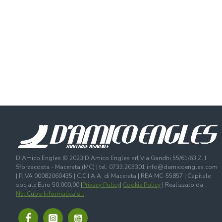
D'Amico Engles © 2023 D'Amico Engles srl Via Gandhi 55/61/63 Z. I.
Sforzacosta - Macerata (MC) | tel. 0733.203301 info@damicoengles.com
| P.IVA 00082060435 | C.C.I.A.A. di Macerata | REA MC-55857 | Capitale
sociale Euro 50.000,00 |
Privacy Policy
|
Cookie Policy
| Realizzato da
Net Cubo Informatica srl