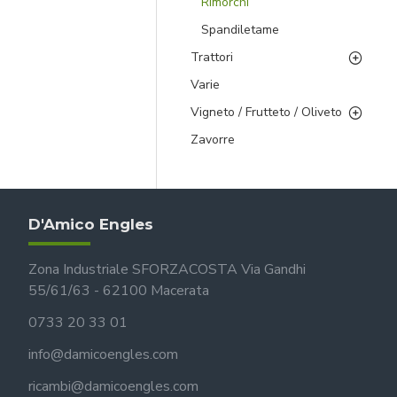
Rimorchi
Spandiletame
Trattori
Varie
Vigneto / Frutteto / Oliveto
Zavorre
D'Amico Engles
Zona Industriale SFORZACOSTA Via Gandhi
55/61/63 - 62100 Macerata
0733 20 33 01
info@damicoengles.com
ricambi@damicoengles.com