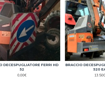
O DECESPUGLIATORE FERRI HD
BRACCIO DECESPUGL
52
520 E
0,00€
13.50