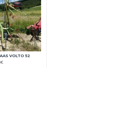
AAS VOLTO 52
0€
-44 %