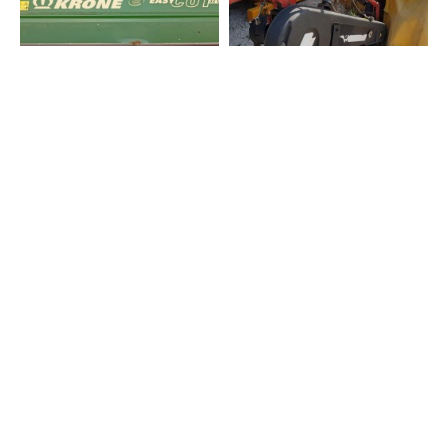
FALCIATRICE KRONE
FALCIATRICE LAVERDA
EASYCUT 32 CRI -
F6
FRONTALE
1.900,00€
0,00€